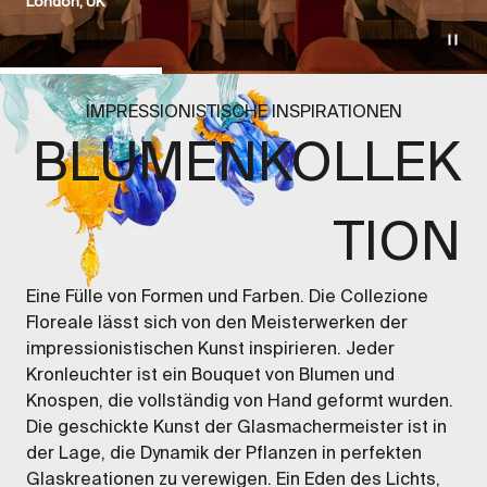
London, UK
Gehe zu Element 1
Gehe zu Element 2
Gehe zu 
IMPRESSIONISTISCHE INSPIRATIONEN
BLUMENKOLLEK
TION
Eine Fülle von Formen und Farben. Die Collezione
Floreale lässt sich von den Meisterwerken der
impressionistischen Kunst inspirieren. Jeder
Kronleuchter ist ein Bouquet von Blumen und
Knospen, die vollständig von Hand geformt wurden.
Die geschickte Kunst der Glasmachermeister ist in
der Lage, die Dynamik der Pflanzen in perfekten
Glaskreationen zu verewigen. Ein Eden des Lichts,