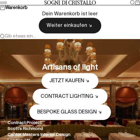
Zum Inhalt springen
Suc
W
Sogni di cristallo
Menü
Warenkorb
Dein Warenkorb ist leer
Weiter einkaufen
Gib etwas ein...
Artisans of light
JETZT KAUFEN
CONTRACT LIGHTING
BESPOKE GLASS DESIGN
Contract Project:
Scott’s Richmond
Cantor Masters Interior Design