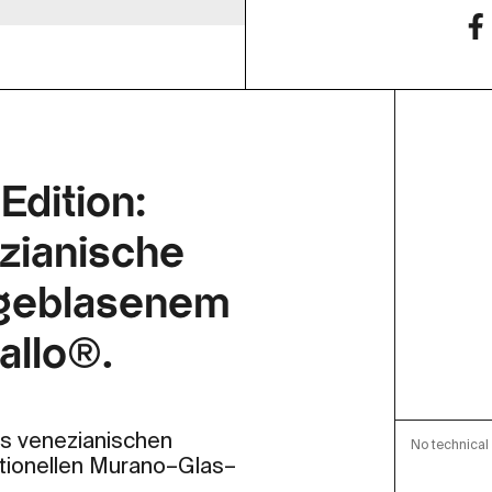
Edition:
zianische
 geblasenem
allo®.
es venezianischen
No technical 
ditionellen Murano–Glas–