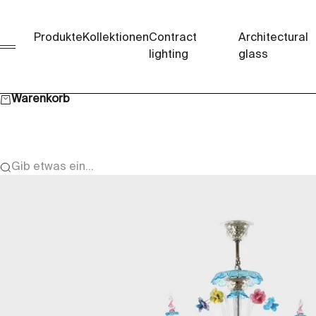
Zum Inhalt springen
Produkte
Kollektionen
Contract
Architectural
Menü
lighting
glass
Warenkorb
Gib etwas ein...