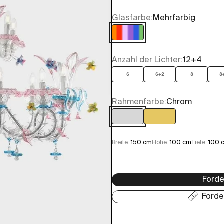
Glasfarbe:
Mehrfarbig
Mehrfarbig
Anzahl der Lichter:
12+4
6
6+2
8
8
Rahmenfarbe:
Chrom
Chrom
Gold
Breite:
150 cm
Höhe:
100 cm
Tiefe:
100 
Forde
Forde