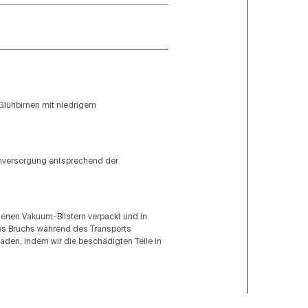
Glühbirnen mit niedrigem
omversorgung entsprechend der
ogenen Vakuum-Blistern verpackt und in
ines Bruchs während des Transports
aden, indem wir die beschädigten Teile in