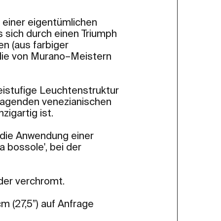
 einer eigentümlichen
 sich durch einen Triumph
en (aus farbiger
 die von Murano–Meistern
eistufige Leuchtenstruktur
rragenden venezianischen
igartig ist.
 die Anwendung einer
 bossole', bei der
.
der verchromt.
 (27,5”) auf Anfrage