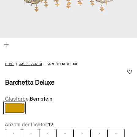
Bild
vergrößern
HOME
|
CA' REZZONICI
|
BARCHETTA DELUXE
Barchetta Deluxe
Glasfarbe:
Bernstein
Bernstein
Anzahl der Lichter:
12
6
6+2
8
8+4
10
12
12+4