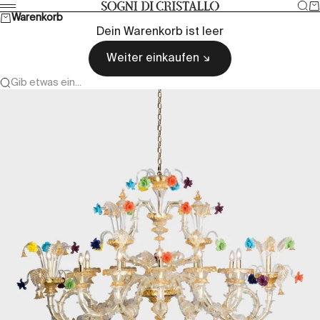
Zum Inhalt springen
Suc
W
Sogni di cristallo
Menü
Warenkorb
Dein Warenkorb ist leer
Weiter einkaufen
Gib etwas ein...