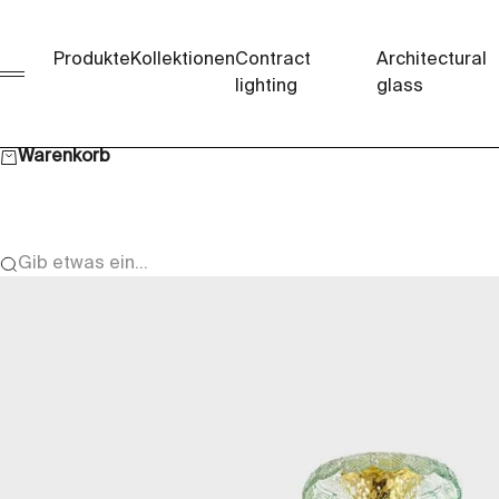
Zum Inhalt springen
Produkte
Kollektionen
Contract
Architectural
Menü
lighting
glass
Warenkorb
Gib etwas ein...