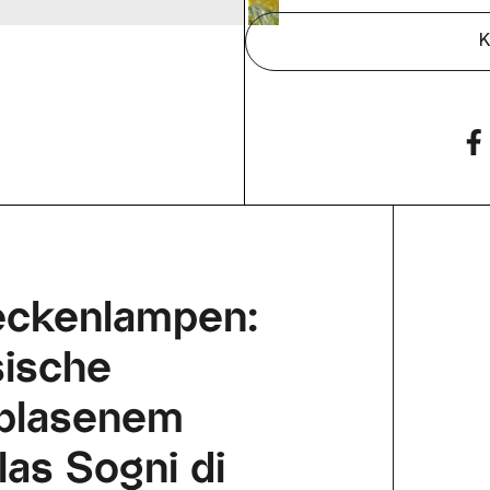
K
Deckenlampen:
sische
eblasenem
as Sogni di