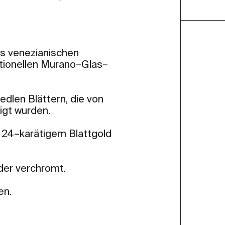
es venezianischen
ditionellen Murano–Glas–
edlen Blättern, die von
igt wurden.
s 24–karätigem Blattgold
der verchromt.
en.