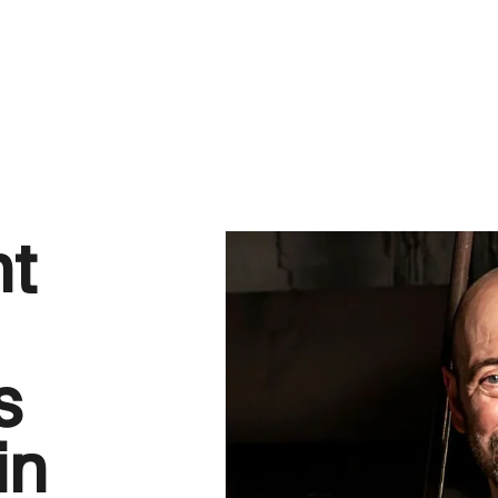
nt
s
in