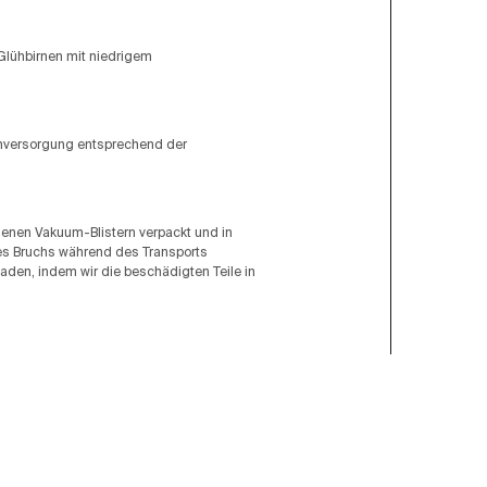
Glühbirnen mit niedrigem
omversorgung entsprechend der
ogenen Vakuum-Blistern verpackt und in
ines Bruchs während des Transports
aden, indem wir die beschädigten Teile in