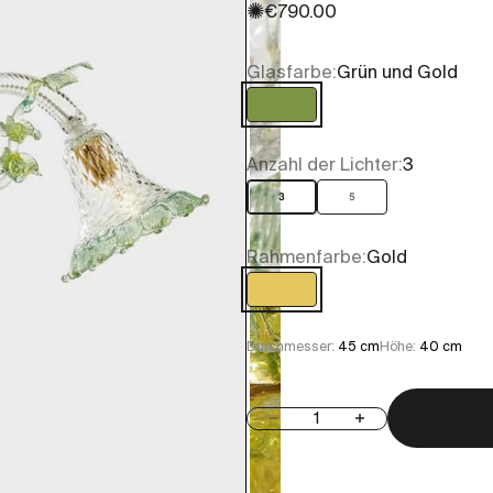
✺
Angebot
€790.00
Glasfarbe:
Grün und Gold
Grün und Gold
Anzahl der Lichter:
3
3
5
Rahmenfarbe:
Gold
Gold
Durchmesser:
45 cm
Höhe:
40 cm
Anzahl verringern
Anzahl erhöhen