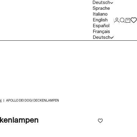
Deutsch
Sprache
Italiano
English
Anmelde
Suche
Ware
Español
Français
Deutsch
N
|
APOLLO DEI DOGI DECKENLAMPEN
eckenlampen