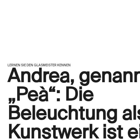
LERNEN SIE DEN GLASMEISTER KENNEN
Andrea, genan
„Peà“: Die
Beleuchtung al
Kunstwerk ist e