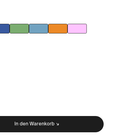
d
Blau
Grün
Hellblau
Orange
Rosa
In den Warenkorb