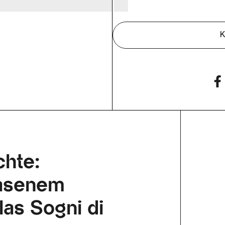
K
chte:
lasenem
as Sogni di