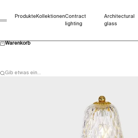
Zum Inhalt springen
Produkte
Kollektionen
Contract
Architectural
Menü
lighting
glass
Warenkorb
Gib etwas ein...