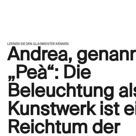
LERNEN SIE DEN GLASMEISTER KENNEN
Andrea, genan
„Peà“: Die
Beleuchtung al
Kunstwerk ist e
Reichtum der