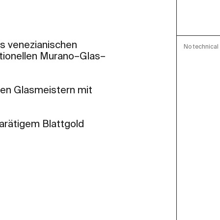
es venezianischen
No technical 
ditionellen Murano–Glas–
hen Glasmeistern mit
arätigem Blattgold