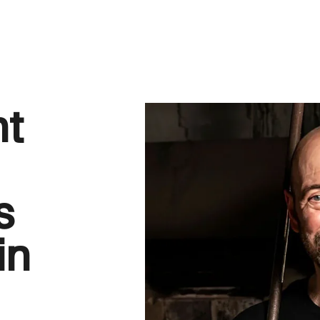
nt
s
in