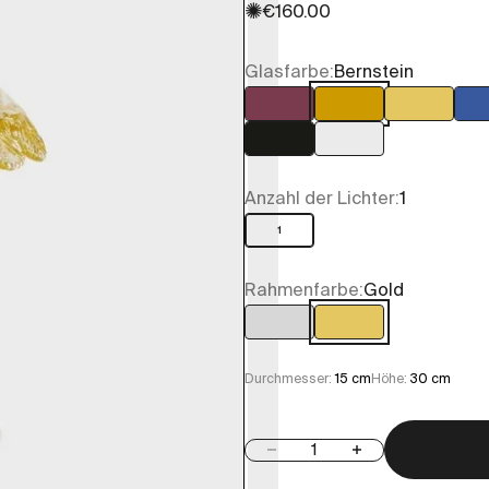
✺
Angebot
€160.00
Glasfarbe:
Bernstein
Amethyst
Bernstein
Blattgol
Schwarz
Transparent
Anzahl der Lichter:
1
1
Rahmenfarbe:
Gold
Chrom
Gold
Durchmesser:
15 cm
Höhe:
30 cm
Anzahl verringern
Anzahl erhöhen