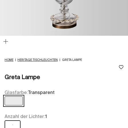
Bild
vergrößern
HOME
|
HERITAGE TISCHLEUCHTEN
|
GRETA LAMPE
Greta Lampe
Glasfarbe:
Transparent
Transparent
Anzahl der Lichter:
1
1