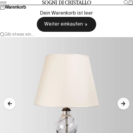
Zum Inhalt springen
Suc
W
Sogni di cristallo
Menü
Warenkorb
Dein Warenkorb ist leer
Weiter einkaufen
Gib etwas ein...