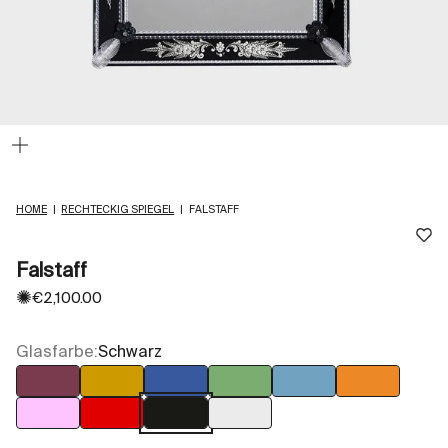
Bild
vergrößern
HOME
|
RECHTECKIG SPIEGEL
|
FALSTAFF
Falstaff
✺
Angebot
€2,100.00
Glasfarbe:
Schwarz
Amethyst
Bernstein
Blau
Grün
Hellblau
Orange
Rosa
Rot
Schwarz
Transparent