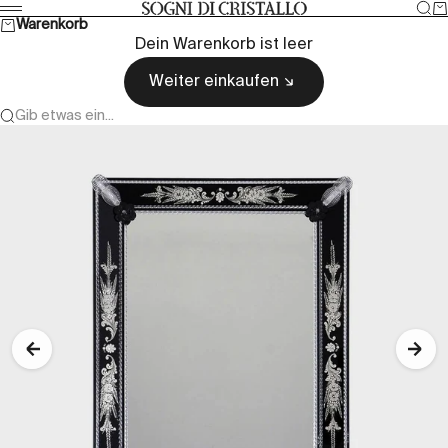
Zum Inhalt springen
Suc
W
Sogni di cristallo
Menü
Warenkorb
Dein Warenkorb ist leer
Weiter einkaufen
Gib etwas ein...