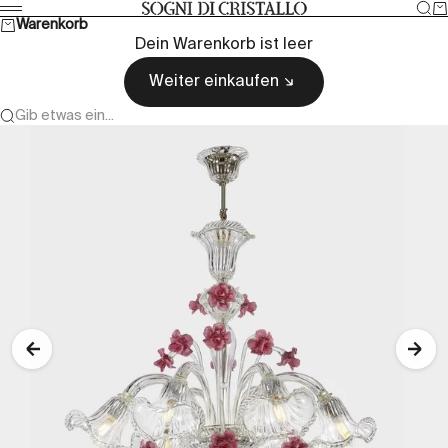
Zum Inhalt springen
Suc
W
Sogni di cristallo
Menü
Warenkorb
Dein Warenkorb ist leer
Weiter einkaufen
Gib etwas ein...