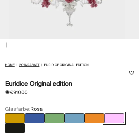
Bild
vergrößern
HOME
|
20% RABATT
|
EURIDICE ORIGINAL EDITION
Euridice Original edition
✺
Angebot
€910.00
Glasfarbe:
Rosa
Bernstein
Blau
Grün
Hellblau
Orange
Rosa
Schwarz