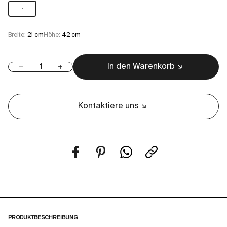
1
Breite:
21 cm
Höhe:
42 cm
In den Warenkorb
Anzahl verringern
Anzahl erhöhen
Kontaktiere uns
PRODUKTBESCHREIBUNG