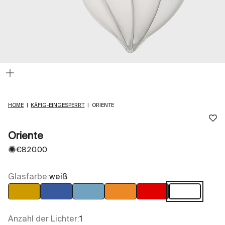
Bild
vergrößern
HOME
|
KÄFIG-EINGESPERRT
|
ORIENTE
Oriente
✺
Angebot
€820.00
Glasfarbe:
weiß
Bernstein
Blau
Hellblau
Orange
Rot
weiß
Anzahl der Lichter:
1