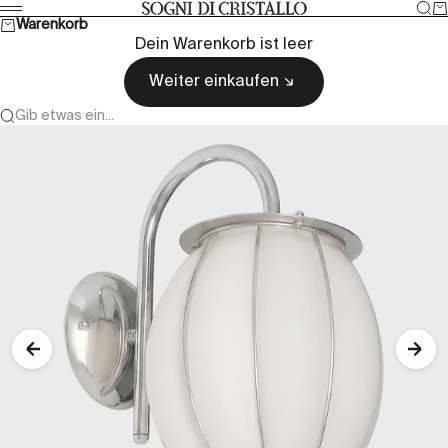
Zum Inhalt springen
Suc
W
Sogni di cristallo
Menü
Warenkorb
Dein Warenkorb ist leer
Weiter einkaufen
Gib etwas ein...