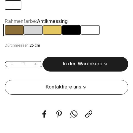
1
Rahmenfarbe:
Antikmessing
Antikmessing
Chrom
Gold
Schwarz lackiert
Weiß lackiert
Durchmesser:
25 cm
In den Warenkorb
Anzahl verringern
Anzahl erhöhen
Kontaktiere uns