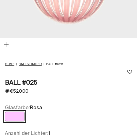
Bild
vergrößern
HOME
|
BALLS LIMITED
|
BALL #025
BALL #025
✺
Angebot
€520.00
Glasfarbe:
Rosa
Rosa
Anzahl der Lichter:
1