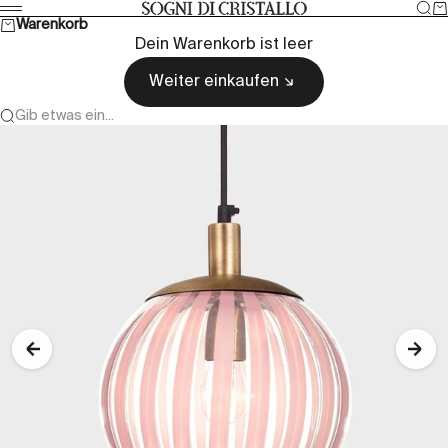
Zum Inhalt springen
Suc
W
Sogni di cristallo
Menü
Warenkorb
Dein Warenkorb ist leer
Weiter einkaufen
Gib etwas ein...