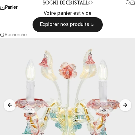
Passer au contenu
Rec
Pa
Sogni di cristallo
Menu
Panier
Votre panier est vide
Explorer nos produits
Recherche...