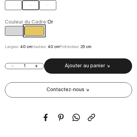
1
2
3
Couleur du Cadre:
Or
Chrome
Or
Largeur:
40 cm
Hauteur:
40 cm
Profondeur:
25 cm
Ajouter au panier
Diminuer la quantité
Augmenter la quantité
Contactez-nous