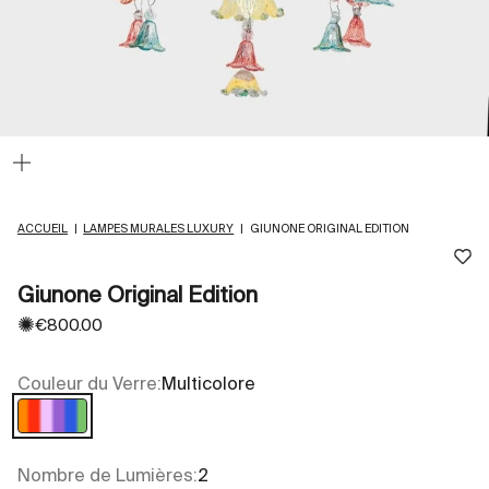
Zoomer
sur
l'image
ACCUEIL
|
LAMPES MURALES LUXURY
|
GIUNONE ORIGINAL EDITION
Giunone Original Edition
✺
Prix de vente
€800.00
Couleur du Verre:
Multicolore
Multicolore
Nombre de Lumières:
2