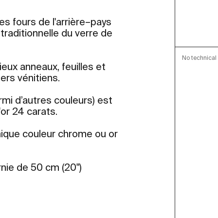
es fours de l'arrière–pays
e traditionnelle du verre de
No technical 
ieux anneaux, feuilles et
iers vénitiens.
rmi d’autres couleurs) est
'or 24 carats.
anique couleur chrome ou or
rnie de 50 cm (20")