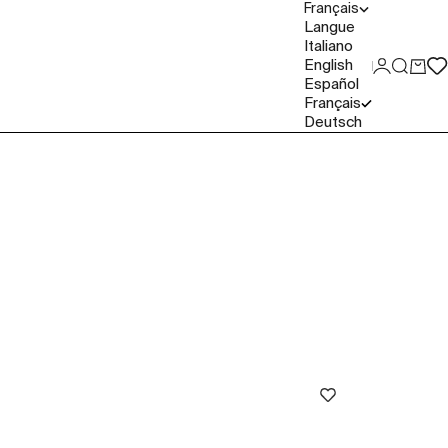
Français
Langue
Italiano
English
Connexio
Recher
Panie
Español
Français
Deutsch