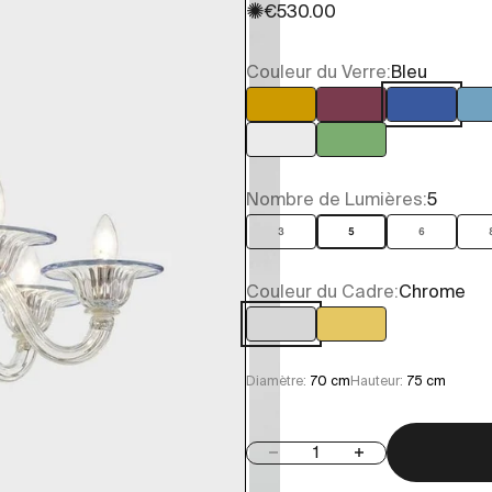
✺
Prix de vente
€530.00
Couleur du Verre:
Bleu
Ambre
Améthyste
Bleu
Transparent
Vert
Nombre de Lumières:
5
3
5
6
Couleur du Cadre:
Chrome
Chrome
Or
Diamètre:
70 cm
Hauteur:
75 cm
Diminuer la quantité
Augmenter la quan