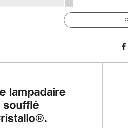
C
ue lampadaire
 soufflé
ristallo®.