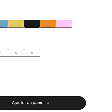
Bleu clair
Feuille d’or
Noir
Orange
Rose
8
10
12
Ajouter au panier
tité