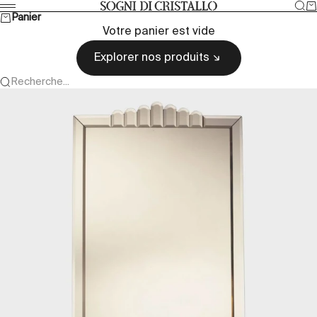
Passer au contenu
Rec
Pa
Sogni di cristallo
Menu
Panier
Votre panier est vide
Explorer nos produits
Recherche...