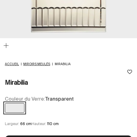
Zoomer
sur
l'image
ACCUEIL
|
MIROIRS MEULÉS
|
MIRABILIA
Mirabilia
Couleur du Verre:
Transparent
Transparent
Largeur:
66 cm
Hauteur:
110 cm