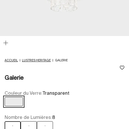
Zoomer
sur
l'image
ACCUEIL
|
LUSTRES HERITAGE
|
GALERIE
Galerie
Couleur du Verre:
Transparent
Transparent
Nombre de Lumières:
8
8
12
13