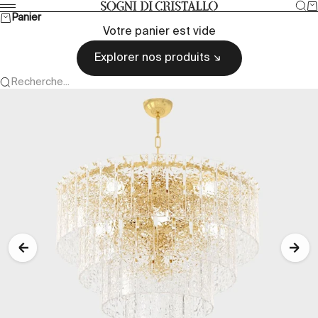
Passer au contenu
Rec
Pa
Sogni di cristallo
Menu
Panier
Votre panier est vide
Explorer nos produits
Recherche...