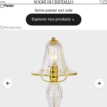
Passer au contenu
Rec
Pa
Sogni di cristallo
Menu
Panier
Votre panier est vide
Explorer nos produits
Recherche...