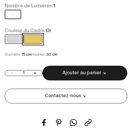
Nombre de Lumières:
1
1
Couleur du Cadre:
Or
Chrome
Or
Diamètre:
15 cm
Hauteur:
30 cm
Ajouter au panier
Diminuer la quantité
Augmenter la quantité
Contactez-nous