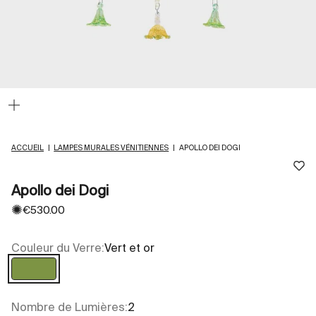
Zoomer
sur
l'image
ACCUEIL
|
LAMPES MURALES VÉNITIENNES
|
APOLLO DEI DOGI
Apollo dei Dogi
✺
Prix de vente
€530.00
Couleur du Verre:
Vert et or
Vert et or
Nombre de Lumières:
2