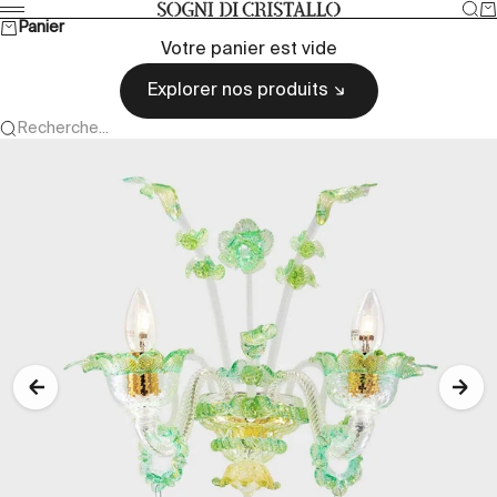
Passer au contenu
Rec
Pa
Sogni di cristallo
Menu
Panier
Votre panier est vide
Explorer nos produits
Recherche...