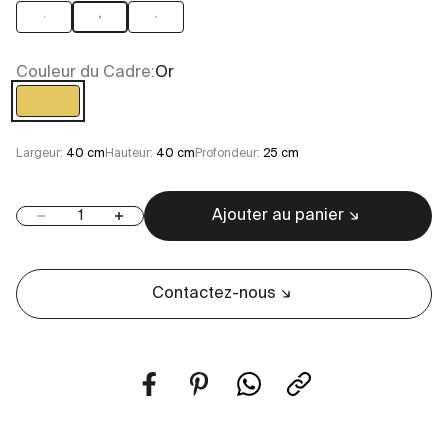
1
2
3
Couleur du Cadre:
Or
Or
Largeur:
40 cm
Hauteur:
40 cm
Profondeur:
25 cm
Ajouter au panier
Diminuer la quantité
Augmenter la quantité
Contactez-nous