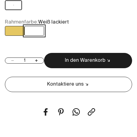
1
Rahmenfarbe:
Weiß lackiert
Gold
Weiß lackiert
In den Warenkorb
Anzahl verringern
Anzahl erhöhen
Kontaktiere uns