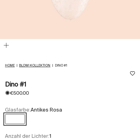
Bild
vergrößern
HOME
|
BLOWI KOLLEKTION
|
DINO #1
Dino #1
✺
Angebot
€500.00
Glasfarbe:
Antikes Rosa
Antikes Rosa
Anzahl der Lichter:
1