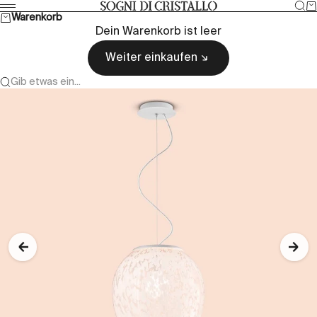
Zum Inhalt springen
Suc
W
Sogni di cristallo
Menü
Warenkorb
Dein Warenkorb ist leer
Weiter einkaufen
Gib etwas ein...