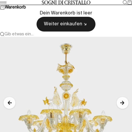
Zum Inhalt springen
Suc
W
Sogni di cristallo
Menü
Warenkorb
Dein Warenkorb ist leer
Weiter einkaufen
Gib etwas ein...