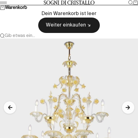
Zum Inhalt springen
Suc
W
Sogni di cristallo
Menü
Warenkorb
Dein Warenkorb ist leer
Weiter einkaufen
Gib etwas ein...