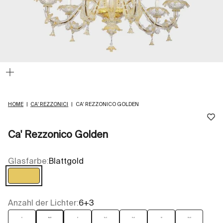
Bild
vergrößern
HOME
|
CA' REZZONICI
|
CA' REZZONICO GOLDEN
Ca' Rezzonico Golden
Glasfarbe:
Blattgold
Blattgold
Anzahl der Lichter:
6+3
6
6+3
8
8+4
9+6
12
12+8