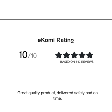
eKomi Rating
10
/10
342 REVIEWS
BASED ON
d a
Great quality product, delivered safely and on
 the
time.
 order
delier