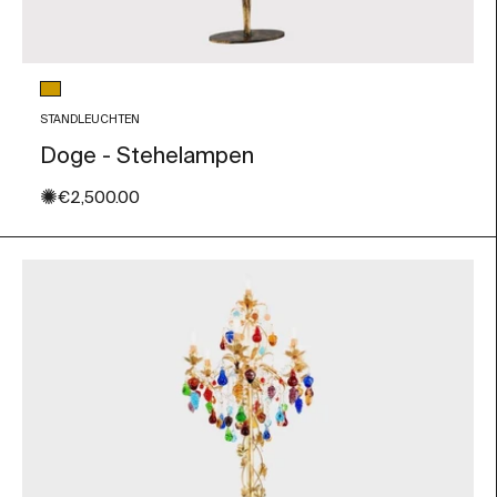
Glasfarbe
Bernstein
STANDLEUCHTEN
Doge - Stehelampen
✺
Angebot
€2,500.00