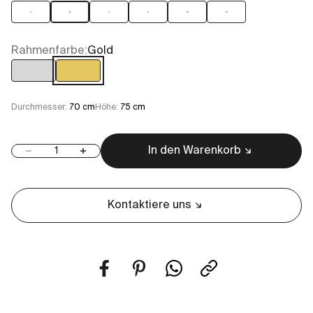
3
5
6
8
10
12
Rahmenfarbe:
Gold
Chrom
Gold
Durchmesser:
70 cm
Höhe:
75 cm
In den Warenkorb
Anzahl verringern
Anzahl erhöhen
Kontaktiere uns