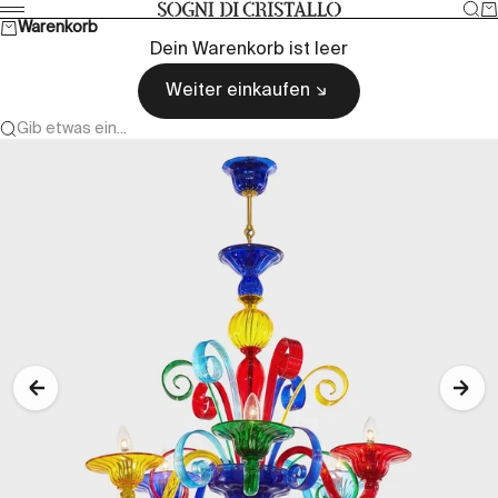
Zum Inhalt springen
Suc
W
Sogni di cristallo
Menü
Warenkorb
Dein Warenkorb ist leer
Weiter einkaufen
Gib etwas ein...