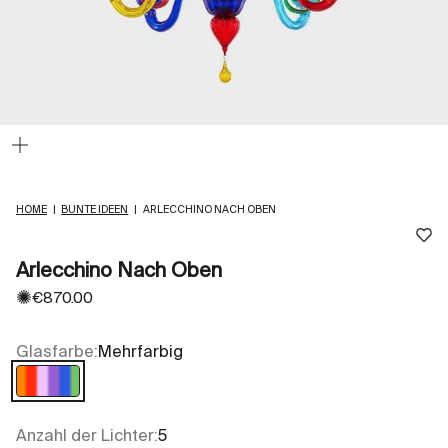
Bild
vergrößern
HOME
|
BUNTE IDEEN
|
ARLECCHINO NACH OBEN
Arlecchino Nach Oben
✺
Angebot
€870.00
Glasfarbe:
Mehrfarbig
Mehrfarbig
Anzahl der Lichter:
5