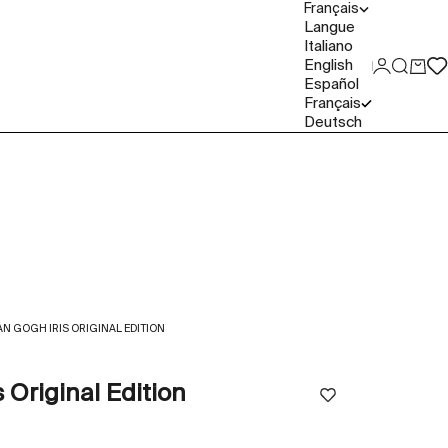
Français
Langue
Italiano
English
Connexio
Recher
Panie
Español
Français
Deutsch
AN GOGH IRIS ORIGINAL EDITION
 Original Edition