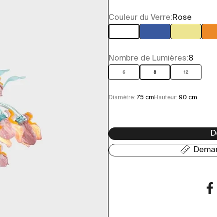
Couleur du Verre:
Rose
Blanc
Bleu
Jaune
Nombre de Lumières:
8
6
8
12
Diamètre:
75 cm
Hauteur:
90 cm
D
Deman