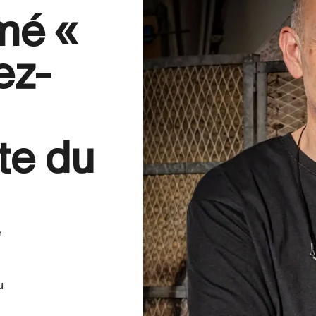
mé «
ez-
te du
e
u