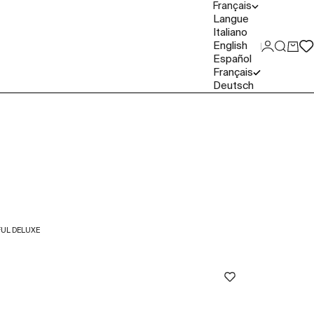
Français
Langue
Italiano
English
Connexio
Recher
Panie
Español
Français
Deutsch
UL DELUXE