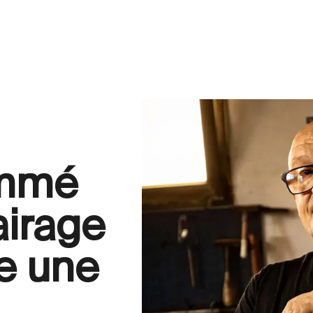
ommé
lairage
e une