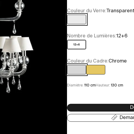
Couleur du Verre:
Transparen
Transparent
Nombre de Lumières:
12+6
12+6
Couleur du Cadre:
Chrome
Chrome
Or
Diamètre:
110 cm
Hauteur:
130 cm
D
Deman