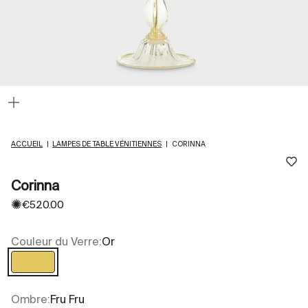
Zoomer
sur
l'image
ACCUEIL
|
LAMPES DE TABLE VÉNITIENNES
|
CORINNA
Corinna
✺
Prix de vente
€520.00
Couleur du Verre:
Or
Or
Ombre:
Fru Fru