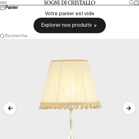
Passer au contenu
Rec
Pa
Sogni di cristallo
Menu
Panier
Votre panier est vide
Explorer nos produits
Recherche...