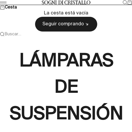
Ir al contenido
Bus
Ca
Sogni di cristallo
Menú
Cesta
La cesta está vacía
Seguir comprando
Buscar…
LÁMPARAS
DE
SUSPENSIÓN