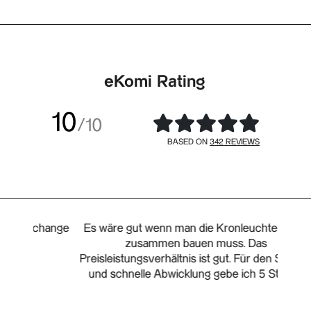
eKomi Rating
10
/10
342 REVIEWS
BASED ON
change
Es wäre gut wenn man die Kronleuchter nicht
I 
zusammen bauen muss. Das
cha
Preisleistungsverhältnis ist gut. Für den Service
ongoi
und schnelle Abwicklung gebe ich 5 Sterne.
reque
was r
12 F