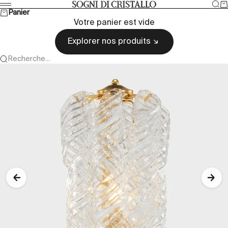
Passer au contenu
Rec
Pa
Sogni di cristallo
Menu
Panier
Votre panier est vide
Explorer nos produits
Recherche...