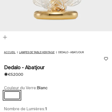
Zoomer
sur
l'image
ACCUEIL
|
LAMPES DE TABLE HERITAGE
|
DEDALO - ABATJOUR
Dedalo - Abatjour
✺
Prix de vente
€520.00
Couleur du Verre:
Blanc
Blanc
Nombre de Lumières:
1