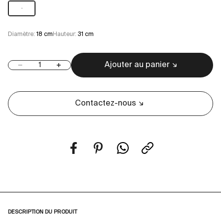
1
Diamètre:
18 cm
Hauteur:
31 cm
Ajouter au panier
Diminuer la quantité
Augmenter la quantité
Contactez-nous
DESCRIPTION DU PRODUIT