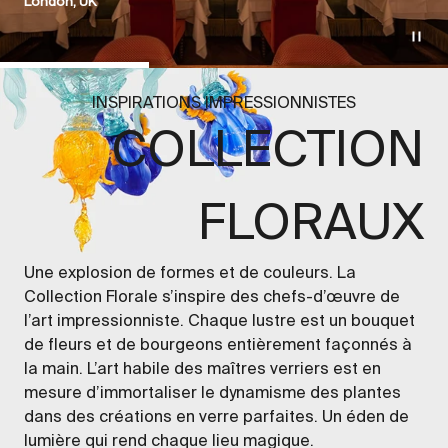
London, UK
Aller à l'élément 1
Aller à l'élément 2
Aller à l'
INSPIRATIONS IMPRESSIONNISTES
COLLECTION
FLORAUX
Une explosion de formes et de couleurs. La
Collection Florale s’inspire des chefs-d’œuvre de
l’art impressionniste. Chaque lustre est un bouquet
de fleurs et de bourgeons entièrement façonnés à
la main. L’art habile des maîtres verriers est en
mesure d’immortaliser le dynamisme des plantes
dans des créations en verre parfaites. Un éden de
lumière qui rend chaque lieu magique.