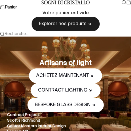
Passer au contenu
Rec
Pa
Sogni di cristallo
Menu
Panier
Votre panier est vide
Explorer nos produits
Recherche...
Artisans of light
ACHETEZ MAINTENANT
CONTRACT LIGHTING
BESPOKE GLASS DESIGN
Contract Project:
Scott’s Richmond
Cantor Masters Interior Design