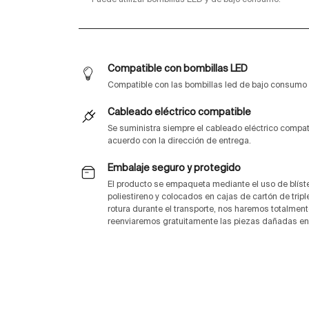
*Puede utilizar bombillas LED y de bajo consumo.
Compatible con bombillas LED
Compatible con las bombillas led de bajo consum
Cableado eléctrico compatible
Se suministra siempre el cableado eléctrico compa
acuerdo con la dirección de entrega.
Embalaje seguro y protegido
El producto se empaqueta mediante el uso de blíste
poliestireno y colocados en cajas de cartón de trip
rotura durante el transporte, nos haremos totalment
reenviaremos gratuitamente las piezas dañadas en 