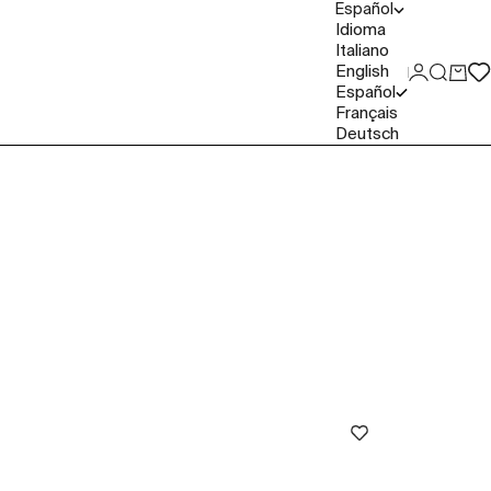
Español
Idioma
Italiano
English
Iniciar se
Buscar
Carri
Español
Français
Deutsch