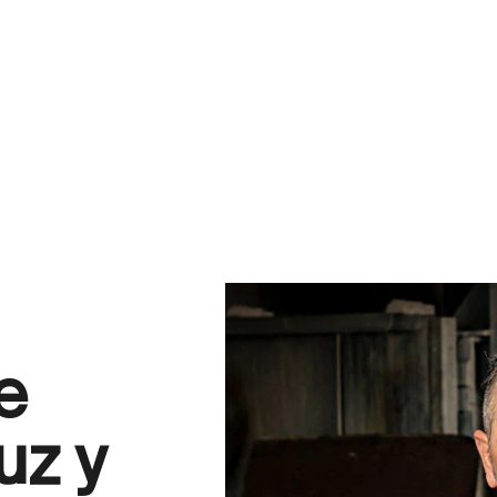
e
uz y