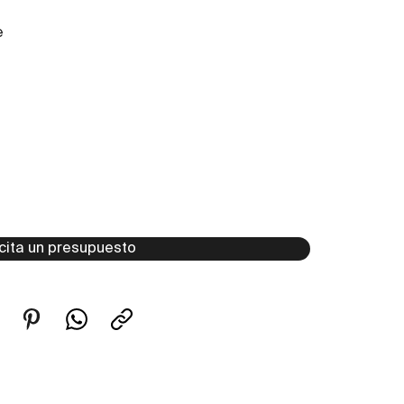
e
icita un presupuesto