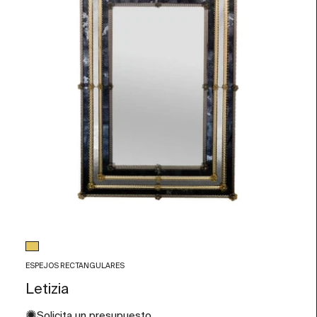
Color de Cristal
Pan de oro
ESPEJOS RECTANGULARES
Letizia
✺
Solicita un presupuesto