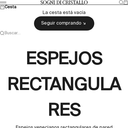
Ir al contenido
Bus
Ca
Sogni di cristallo
Menú
Cesta
La cesta está vacía
Seguir comprando
Buscar…
ESPEJOS
RECTANGULA
RES
Espejos venecianos rectangulares de pared