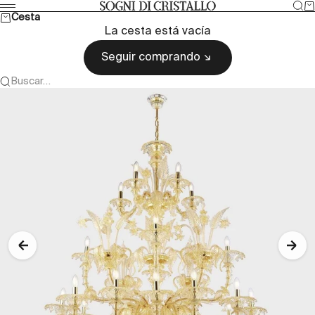
Ir al contenido
Bus
Ca
Sogni di cristallo
Menú
Cesta
La cesta está vacía
Seguir comprando
Buscar…