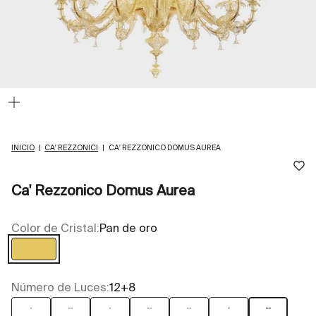
Zoom
INICIO
|
CA' REZZONICI
|
CA' REZZONICO DOMUS AUREA
Ca' Rezzonico Domus Aurea
Color de Cristal:
Pan de oro
Pan de oro
Número de Luces:
12+8
6
6+3
8
8+4
9+6
12
12+8