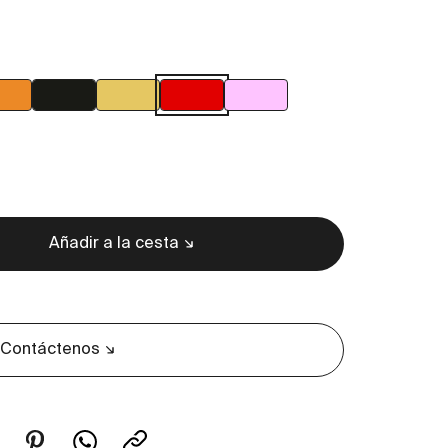
ro
Naranja
Negro
Pan de oro
Rojo
Rosa
Añadir a la cesta
d
Contáctenos