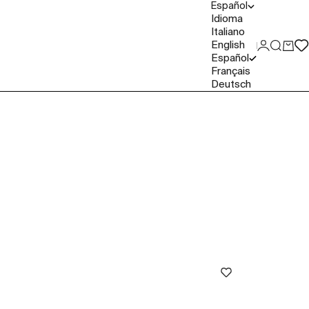
Español
Idioma
Italiano
English
Iniciar se
Buscar
Carri
Español
Français
Deutsch