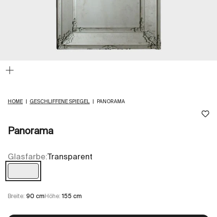
Bild
vergrößern
HOME
|
GESCHLIFFENE SPIEGEL
|
PANORAMA
Panorama
Glasfarbe:
Transparent
Transparent
Breite:
90 cm
Höhe:
155 cm