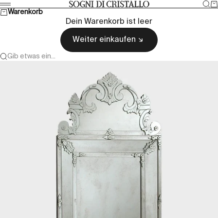
Zum Inhalt springen
Suc
W
Sogni di cristallo
Menü
Warenkorb
Dein Warenkorb ist leer
Weiter einkaufen
Gib etwas ein...