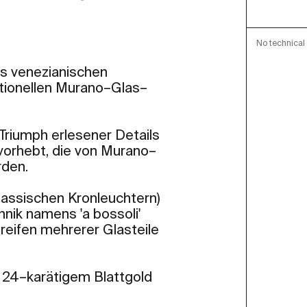
No technical 
es venezianischen
ditionellen Murano–Glas–
 Triumph erlesener Details
vorhebt, die von Murano–
rden.
klassischen Kronleuchtern)
hnik namens 'a bossoli'
reifen mehrerer Glasteile
s 24–karätigem Blattgold