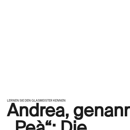
LERNEN SIE DEN GLASMEISTER KENNEN
Andrea, genan
„Peà“: Die