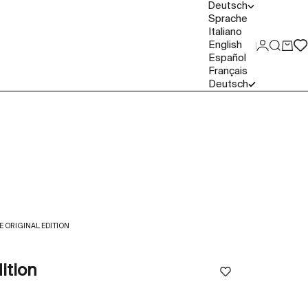
Deutsch
Sprache
Italiano
English
Anmelde
Suche
Ware
Español
Français
Deutsch
 ORIGINAL EDITION
ition