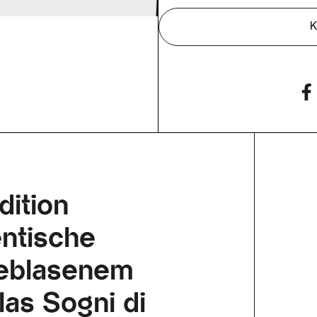
K
dition
ntische
eblasenem
as Sogni di