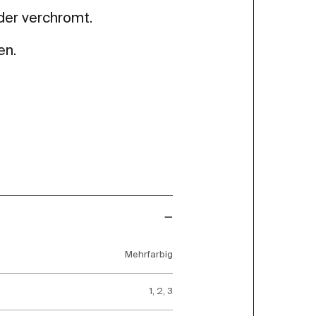
der verchromt.
en.
Mehrfarbig
1, 2, 3