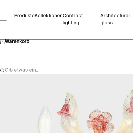
Zum Inhalt springen
Produkte
Kollektionen
Contract
Architectural
Menü
lighting
glass
Warenkorb
Gib etwas ein...