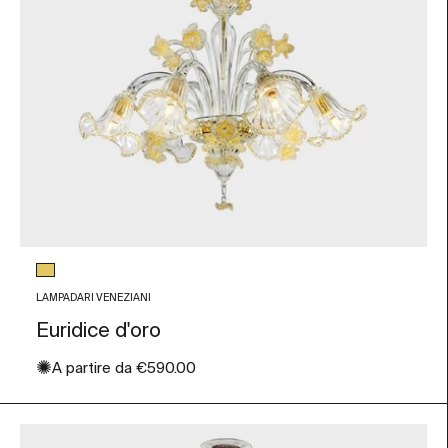
Colore vetro
Foglia Oro
LAMPADARI VENEZIANI
Euridice d'oro
✺
Prezzo scontato
A partire da
€590.00