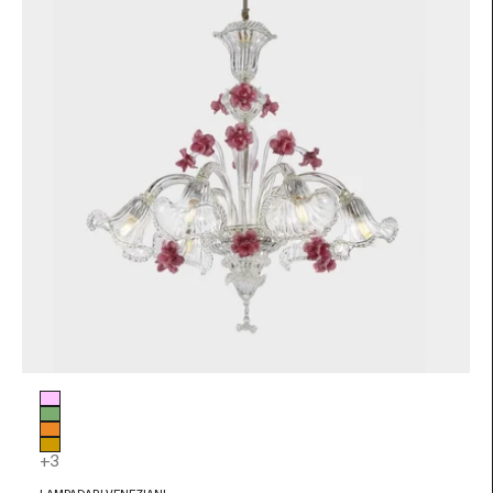
Colore vetro
Rosa
Verde
Arancio
Ambra
+3