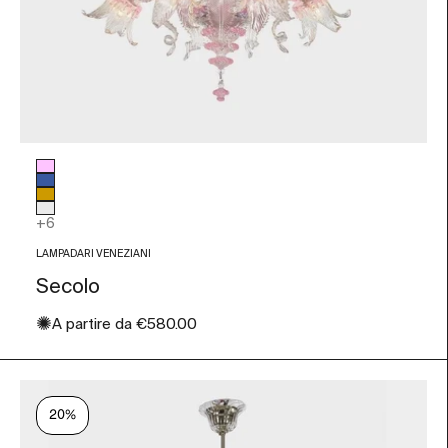
Colore vetro
Rosa
Blu
Ambra
Trasparente
+6
LAMPADARI VENEZIANI
Secolo
✺
Prezzo scontato
A partire da
€580.00
20%