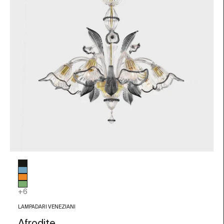
Colore vetro
Nero
Azzurro
Arancio
Verde
+6
LAMPADARI VENEZIANI