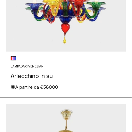
Colore vetro
Multicolore
LAMPADARI VENEZIANI
Arlecchino in su
✺
Prezzo scontato
A partire da
€580.00