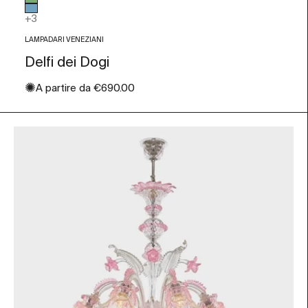
Verde
Azzurro
+3
LAMPADARI VENEZIANI
Delfi dei Dogi
✺
Prezzo scontato
A partire da
€690.00