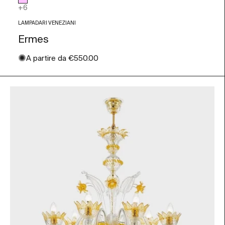
Rosa
+6
LAMPADARI VENEZIANI
Ermes
✺
Prezzo scontato
A partire da
€550.00