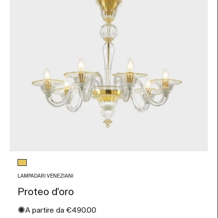
Colore vetro
Foglia Oro
LAMPADARI VENEZIANI
Proteo d'oro
✺
Prezzo scontato
A partire da
€490.00