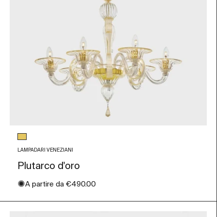
Colore vetro
Foglia Oro
LAMPADARI VENEZIANI
Plutarco d'oro
✺
Prezzo scontato
A partire da
€490.00