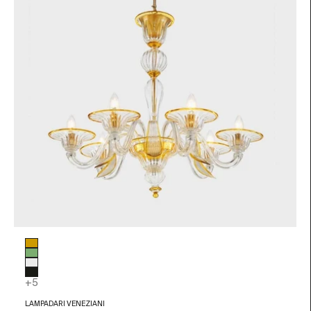
Colore vetro
Ambra
Verde
Trasparente
Nero
+5
LAMPADARI VENEZIANI