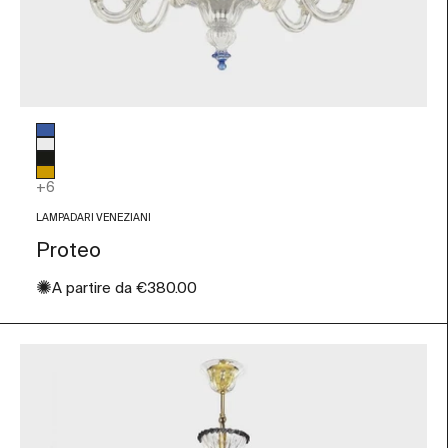
Colore vetro
Blu
Trasparente
Nero
Ambra
+6
LAMPADARI VENEZIANI
Proteo
✺
Prezzo scontato
A partire da
€380.00