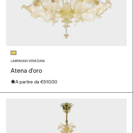
Colore vetro
Foglia Oro
LAMPADARI VENEZIANI
Atena d'oro
✺
Prezzo scontato
A partire da
€510.00