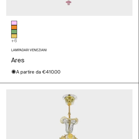
Colore vetro
Rosa
Arancio
Verde
Foglia Oro
+6
LAMPADARI VENEZIANI
Ares
✺
Prezzo scontato
A partire da
€410.00