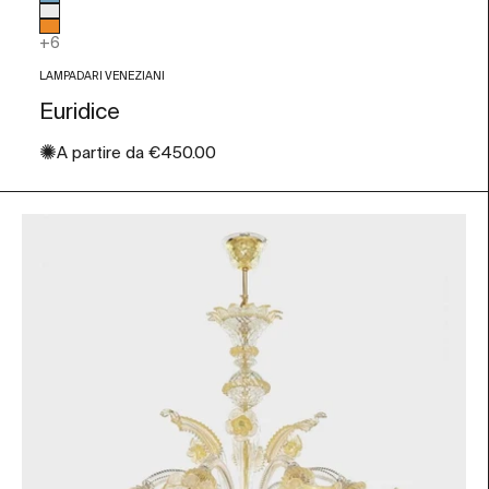
Azzurro
Trasparente
Arancio
+6
LAMPADARI VENEZIANI
Euridice
✺
Prezzo scontato
A partire da
€450.00