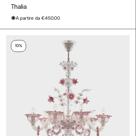
Thalia
✺
Prezzo scontato
A partire da
€450.00
10%