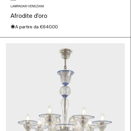
Foglia Oro
LAMPADARI VENEZIANI
Afrodite d'oro
✺
Prezzo scontato
A partire da
€640.00