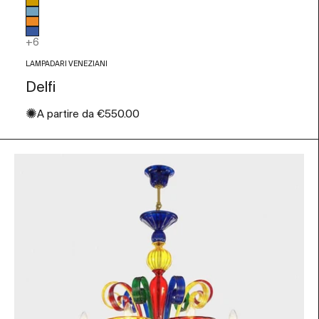
Colore vetro
Ambra
Azzurro
Arancio
Blu
+6
LAMPADARI VENEZIANI
Delfi
✺
Prezzo scontato
A partire da
€550.00