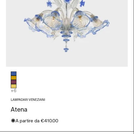
Colore vetro
Blu
Ambra
Ametista
Foglia Oro
+6
LAMPADARI VENEZIANI
Atena
✺
Prezzo scontato
A partire da
€410.00