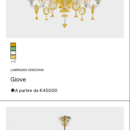
Colore vetro
Ambra
Verde
Trasparente
Foglia Oro
+6
LAMPADARI VENEZIANI
Giove
✺
Prezzo scontato
A partire da
€450.00