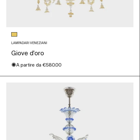
Colore vetro
Foglia Oro
LAMPADARI VENEZIANI
Giove d'oro
✺
Prezzo scontato
A partire da
€580.00