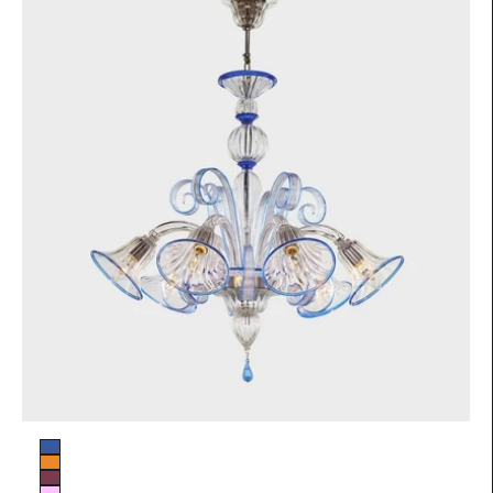
Colore vetro
Blu
Arancio
Ametista