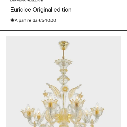
LAMPADARI VENEZIANI
Euridice Original edition
✺
Prezzo scontato
A partire da
€540.00