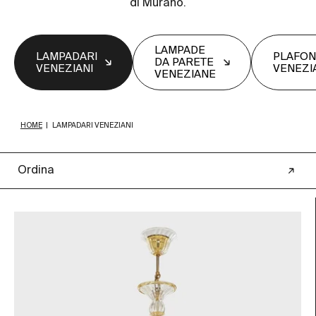
di Murano.
LAMPADE
LAMPADARI
PLAFON
DA PARETE
VENEZIANI
VENEZI
VENEZIANE
HOME
|
LAMPADARI VENEZIANI
Ordina