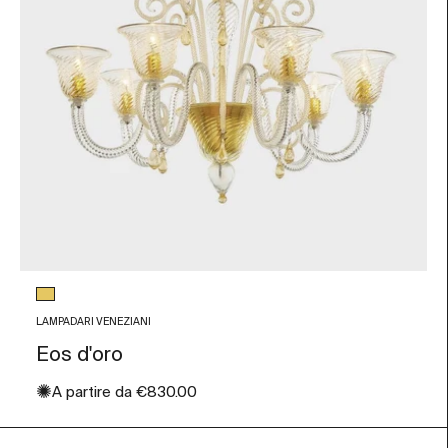
Colore vetro
Foglia Oro
LAMPADARI VENEZIANI
Eos d'oro
✺
Prezzo scontato
A partire da
€830.00