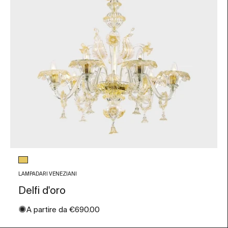
Colore vetro
Foglia Oro
LAMPADARI VENEZIANI
Delfi d'oro
✺
Prezzo scontato
A partire da
€690.00