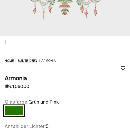
Bild
vergrößern
HOME
|
BUNTE IDEEN
|
ARMONIA
Armonia
✺
Angebot
€1,060.00
Glasfarbe:
Grün und Pink
Grün und Pink
Anzahl der Lichter:
5