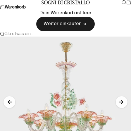
Zum Inhalt springen
Suc
W
Sogni di cristallo
Menü
Warenkorb
Dein Warenkorb ist leer
Weiter einkaufen
Gib etwas ein...