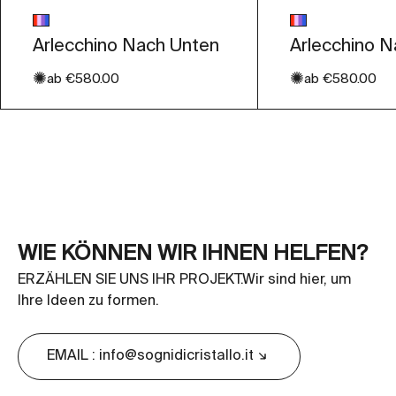
Glasfarbe
Glasfarbe
Mehrfarbig
Mehrfarbig
Arlecchino Nach Unten
Arlecchino 
✺
✺
Angebot
Angebot
ab
€580.00
ab
€580.00
WIE KÖNNEN WIR IHNEN HELFEN?
ERZÄHLEN SIE UNS IHR PROJEKT.Wir sind hier, um
Ihre Ideen zu formen.
EMAIL : info@sognidicristallo.it