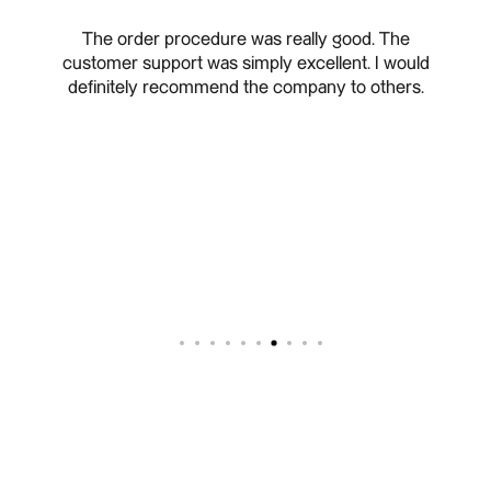
e has
The order procedure was really good. The
I ha
I had
customer support was simply excellent. I would
only s
g was
definitely recommend the company to others.
highes
l. It
well t
 The
safel
an the
art an
red to
even m