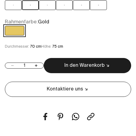
3
5
6
8
10
12
Rahmenfarbe:
Gold
Gold
Durchmesser:
70 cm
Höhe:
75 cm
In den Warenkorb
Anzahl verringern
Anzahl erhöhen
Kontaktiere uns