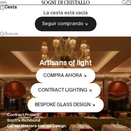
Ir al contenido
Bus
Ca
Sogni di cristallo
Menú
Cesta
La cesta está vacía
Seguir comprando
Buscar…
Artisans of light
COMPRA AHORA
CONTRACT LIGHTING
BESPOKE GLASS DESIGN
Contract Project:
Scott’s Richmond
Cantor Masters Interior Design