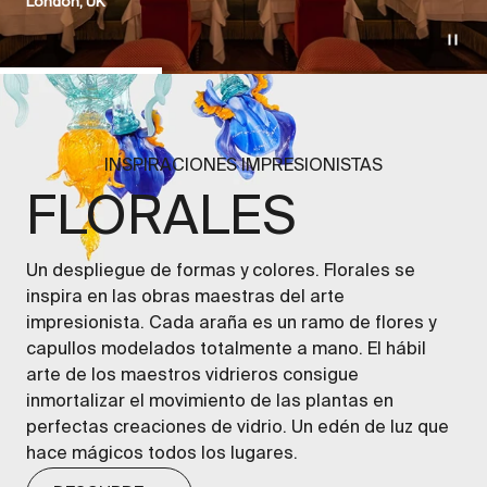
London, UK
Ir al artículo 1
Ir al artículo 2
Ir al artíc
INSPIRACIONES IMPRESIONISTAS
FLORALES
Un despliegue de formas y colores. Florales se
inspira en las obras maestras del arte
impresionista. Cada araña es un ramo de flores y
capullos modelados totalmente a mano. El hábil
arte de los maestros vidrieros consigue
inmortalizar el movimiento de las plantas en
perfectas creaciones de vidrio. Un edén de luz que
hace mágicos todos los lugares.