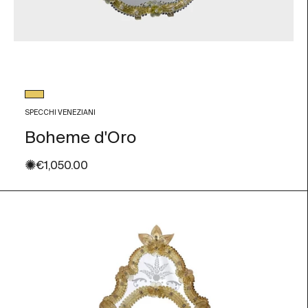
Colore vetro
Foglia Oro
SPECCHI VENEZIANI
Boheme d'Oro
✺
Prezzo scontato
€1,050.00