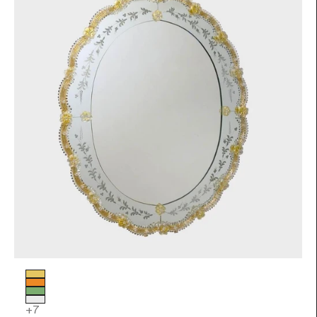
Colore vetro
Foglia Oro
Arancio
Verde
Trasparente
+7