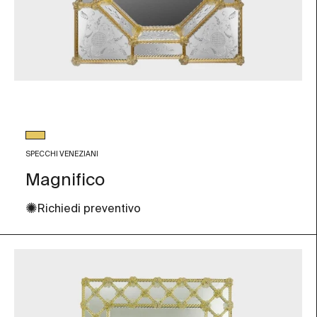
Colore vetro
Foglia Oro
SPECCHI VENEZIANI
Magnifico
✺
Richiedi preventivo