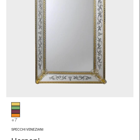
Colore vetro
Foglia Oro
Verde
Ametista
Arancio
+7
SPECCHI VENEZIANI