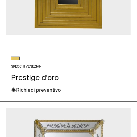
Colore vetro
Foglia Oro
SPECCHI VENEZIANI
Prestige d'oro
✺
Richiedi preventivo