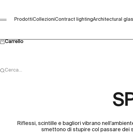
Vai al contenuto
Prodotti
Collezioni
Contract lighting
Architectural gla
Menù
Carrello
Cerca...
SP
Riflessi, scintille e bagliori vibrano nell’ambi
smettono di stupire col passare dei 