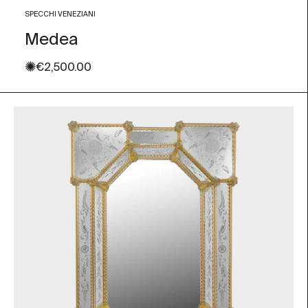
SPECCHI VENEZIANI
Medea
✺
Prezzo scontato
€2,500.00