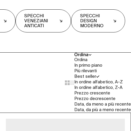
SPECCHI
SPECCHI
VENEZIANI
DESIGN
ANTICATI
MODERNO
Ordina
Ordina
In primo piano
Più rilevanti
Best seller
In ordine alfabetico, A-Z
Show cards bigger
Show cards smaller
In ordine alfabetico, Z-A
Prezzo crescente
Prezzo decrescente
Data, da meno a più recente
Data, da più a meno recente