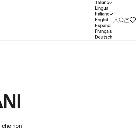
Italiano
Lingua
Italiano
English
Accedi
Cerca
Carre
Español
Français
Deutsch
ANI
e che non