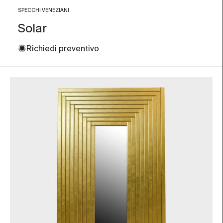
Multicolore
SPECCHI VENEZIANI
Solar
✺
Richiedi preventivo