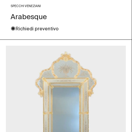
Trasparente e nero
SPECCHI VENEZIANI
Arabesque
✺
Richiedi preventivo