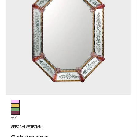
Colore vetro
Rosa
Foglia Oro
Verde
Ametista
+7
SPECCHI VENEZIANI