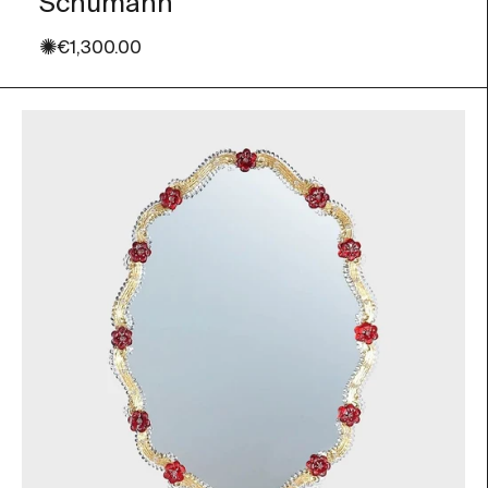
Schumann
✺
Prezzo scontato
€1,300.00