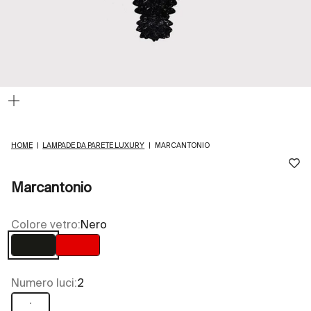
Ingrandisci
immagine
HOME
|
LAMPADE DA PARETE LUXURY
|
MARCANTONIO
Marcantonio
Colore vetro:
Nero
Nero
Rosso
Numero luci:
2
2