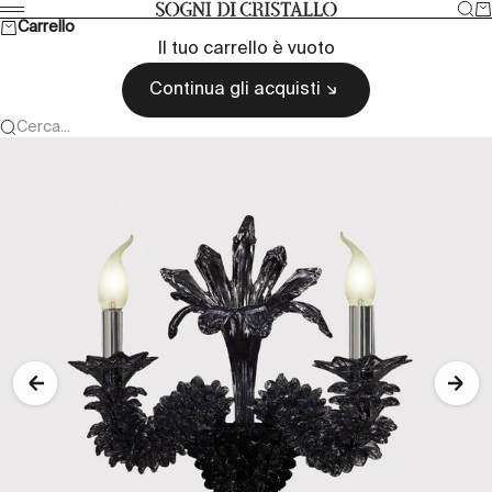
Vai al contenuto
Cer
Ca
Sogni di cristallo
Menù
Carrello
Il tuo carrello è vuoto
Continua gli acquisti
Cerca...