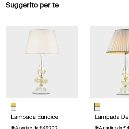
Suggerito per te
Colore vetro
Colore vetro
Oro
Oro
Trasparente
Trasparente
Lampada Euridice
Lampada Del
✺
✺
Prezzo scontato
Prezzo sconta
A partire da
€490.00
A partire da
€4