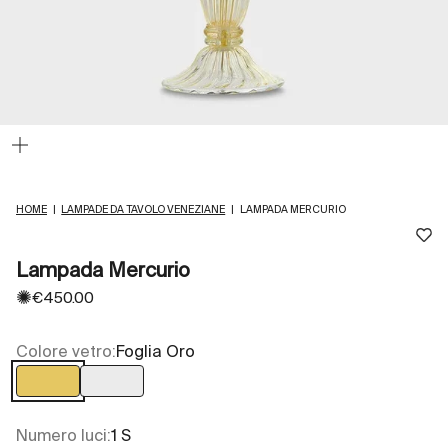
Ingrandisci
immagine
HOME
|
LAMPADE DA TAVOLO VENEZIANE
|
LAMPADA MERCURIO
Lampada Mercurio
✺
Prezzo scontato
€450.00
Colore vetro:
Foglia Oro
Foglia Oro
Trasparente
Numero luci:
1 S