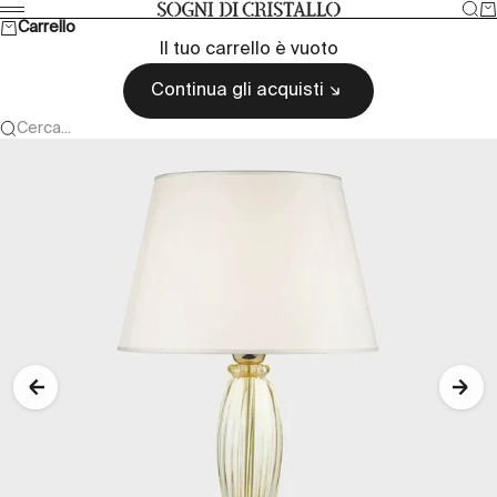
Vai al contenuto
Cer
Ca
Sogni di cristallo
Menù
Carrello
Il tuo carrello è vuoto
Continua gli acquisti
Cerca...