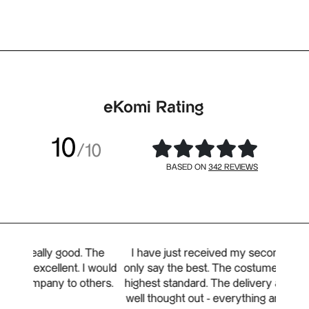
eKomi Rating
10
/10
342 REVIEWS
BASED ON
The
I have just received my second order and can
Prodot
 would
only say the best. The costumer support is of the
quell
hers.
highest standard. The delivery and packaging are
Se
well thought out - everything arrives on time and
produzi