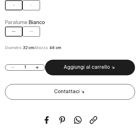
1 S
1 L
Paralume:
Bianco
Bianco
Fru Fru
Diametro:
32 cm
Altezza:
46 cm
Aggiungi al carrello
Diminuisci quantità
Aumenta quantità
Contattaci