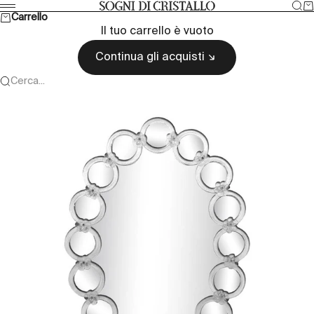
Vai al contenuto
Cer
Ca
Sogni di cristallo
Menù
Carrello
Il tuo carrello è vuoto
Continua gli acquisti
Cerca...