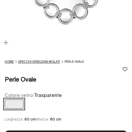
Ingrandisci
immagine
HOME
|
SPECCHI VENEZIANI MOLATI
|
PERLE OVALE
Perle Ovale
Colore vetro:
Trasparente
Trasparente
Larghezza:
60 cm
Altezza:
80 cm