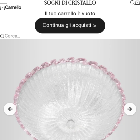
Vai al contenuto
Cer
Ca
Sogni di cristallo
Menù
Carrello
Il tuo carrello è vuoto
Continua gli acquisti
Cerca...