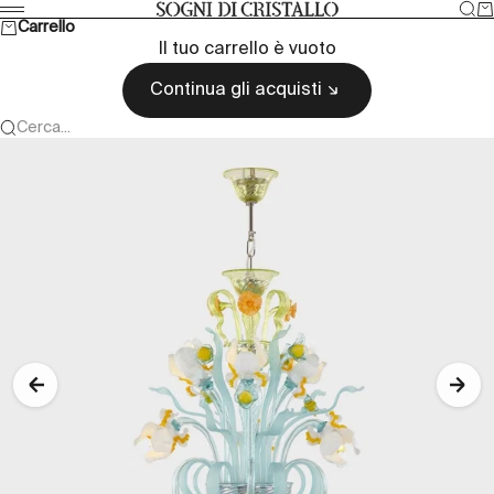
Vai al contenuto
Cer
Ca
Sogni di cristallo
Menù
Carrello
Il tuo carrello è vuoto
Continua gli acquisti
Cerca...