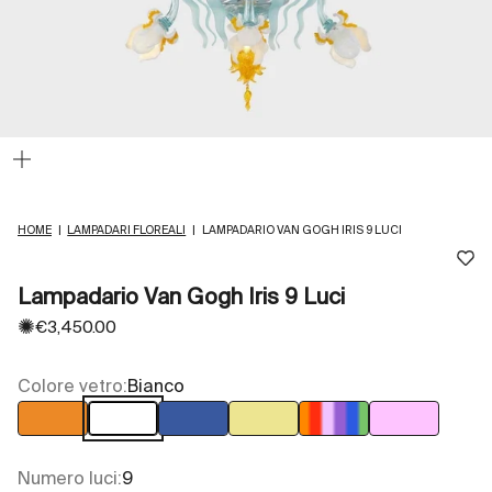
Ingrandisci
immagine
HOME
|
LAMPADARI FLOREALI
|
LAMPADARIO VAN GOGH IRIS 9 LUCI
Lampadario Van Gogh Iris 9 Luci
✺
Prezzo scontato
€3,450.00
Colore vetro:
Bianco
Arancio
Bianco
Blu
Giallo
Multicolore
Rosa
Numero luci:
9