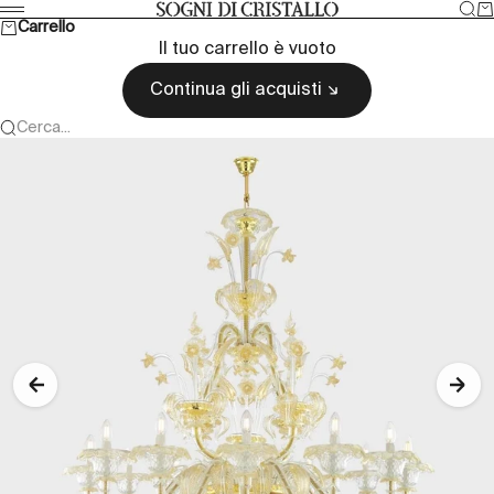
Vai al contenuto
Cer
Ca
Sogni di cristallo
Menù
Carrello
Il tuo carrello è vuoto
Continua gli acquisti
Cerca...