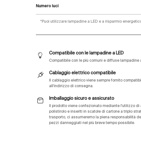
Numero luci
*Puoi utilizzare lampadine a LED e a risparmio energetic
Compatibile con le lampadine a LED
Compatibile con le più comuni e diffuse lampadine
Cablaggio elettrico compatibile
Il cablaggio elettrico viene sempre fornito compati
all'indirizzo di consegna.
Imballaggio sicuro e assicurato
Il prodotto viene confezionato mediante l'utilizzo di 
polistirolo e inseriti in scatole di cartone a triplo st
trasporto, ci assumeremo la piena responsabilità d
pezzi danneggiati nel più breve tempo possibile.