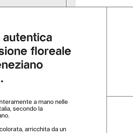
 autentica
ione floreale
veneziano
.
o interamente a mano nelle
talia, secondo la
ano.
colorata, arricchita da un