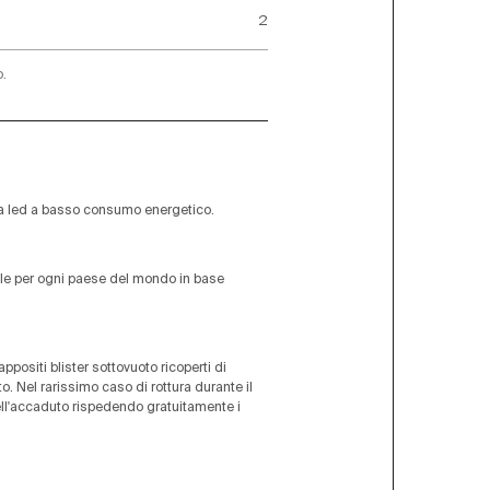
2
o.
 a led a basso consumo energetico.
bile per ogni paese del mondo in base
appositi blister sottovuoto ricoperti di
rato. Nel rarissimo caso di rottura durante il
ell'accaduto rispedendo gratuitamente i