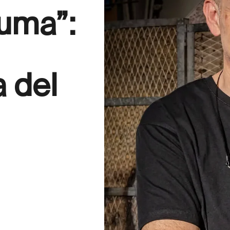
uma”:
a del
,