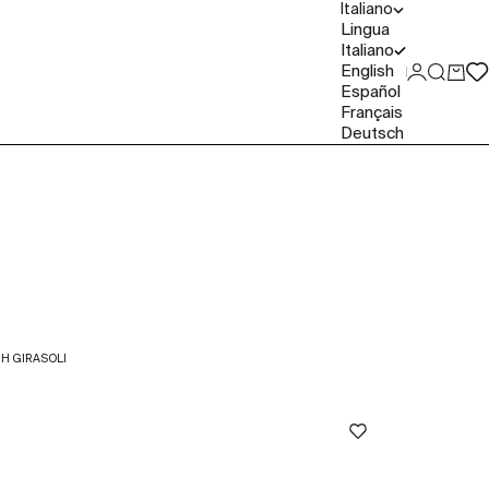
Italiano
Lingua
Italiano
English
Accedi
Cerca
Carre
Español
Français
Deutsch
H GIRASOLI