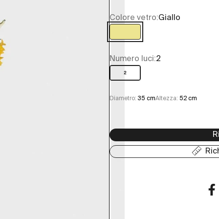
Colore vetro:
Giallo
Giallo
Numero luci:
2
2
Diametro:
35 cm
Altezza:
52 cm
R
Ric