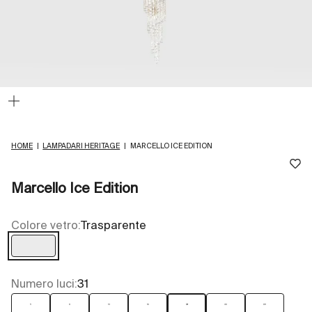
Ingrandisci
immagine
HOME
|
LAMPADARI HERITAGE
|
MARCELLO ICE EDITION
Marcello Ice Edition
Colore vetro:
Trasparente
Trasparente
Numero luci:
31
5
8
13
16
31
46
89