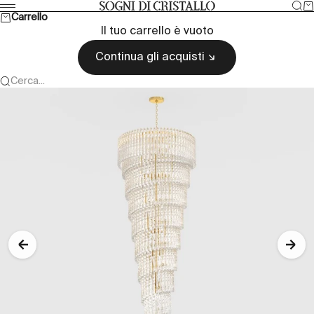
Vai al contenuto
Cer
Ca
Sogni di cristallo
Menù
Carrello
Il tuo carrello è vuoto
Continua gli acquisti
Cerca...