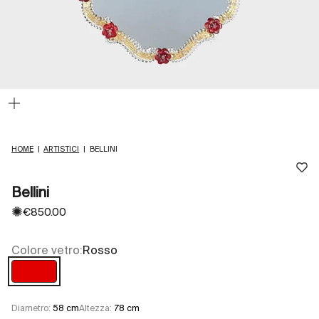
Ingrandisci
immagine
HOME
|
ARTISTICI
|
BELLINI
Bellini
✺
Prezzo scontato
€850.00
Colore vetro:
Rosso
Rosso
Diametro:
58 cm
Altezza:
78 cm