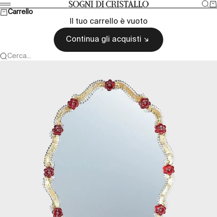
Vai al contenuto
Cer
Ca
Sogni di cristallo
Menù
Carrello
Il tuo carrello è vuoto
Continua gli acquisti
Cerca...