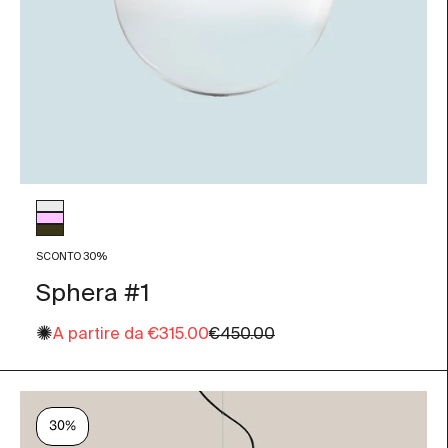
Colore vetro
Trasparente
Rosa Antico
Fumé
SCONTO 30%
Sphera #1
✺
Prezzo scontato
Prezzo
A partire da
€315.00
€450.00
30%