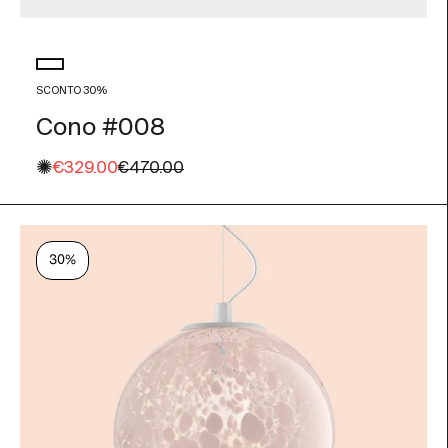
Colore vetro
Bianco
SCONTO 30%
Cono #008
✺
Prezzo scontato
Prezzo
€329.00
€470.00
30%