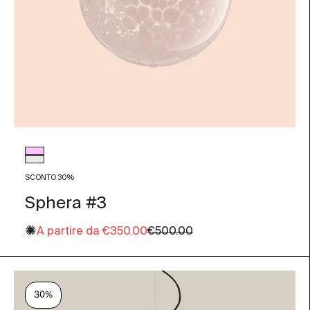
Colore vetro
Rosa Antico
Trasparente
SCONTO 30%
Sphera #3
✺
Prezzo scontato
Prezzo
A partire da
€350.00
€500.00
30%