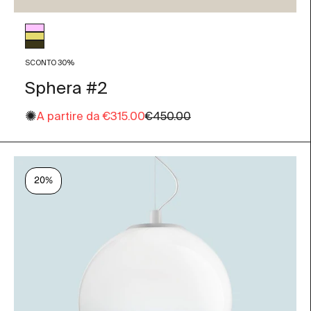
Colore vetro
Rosa Antico
Paglierino
Fumé
SCONTO 30%
Sphera #2
✺
Prezzo scontato
Prezzo
A partire da
€315.00
€450.00
20%