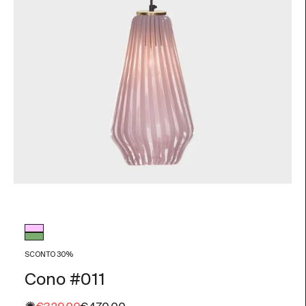
Colore vetro
Rosa
Verde
SCONTO 30%
Cono #011