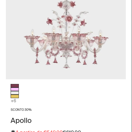
Colore vetro
Ametista
Rosa
Trasparente
Foglia Oro
+6
SCONTO 30%
Apollo