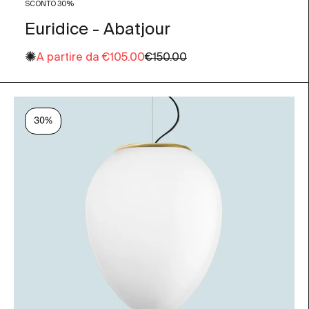
SCONTO 30%
Euridice - Abatjour
✺
Prezzo scontato
Prezzo
A partire da
€105.00
€150.00
30%