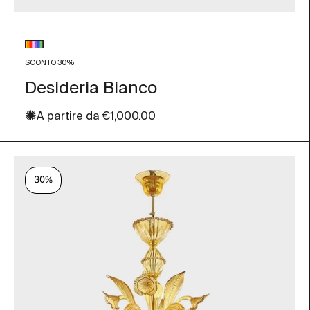
Colore vetro
Multicolore
SCONTO 30%
Desideria Bianco
✺
Prezzo scontato
A partire da
€1,000.00
30%