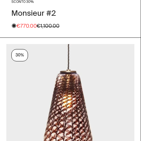
SCONTO 30%
Monsieur #2
✺
Prezzo scontato
Prezzo
€770.00
€1,100.00
30%