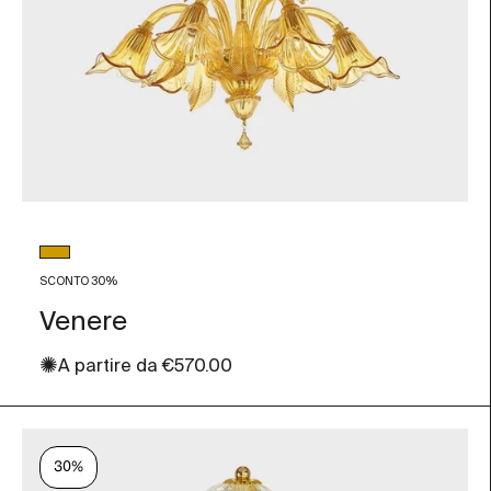
Colore vetro
Ambra
SCONTO 30%
Venere
✺
Prezzo scontato
A partire da
€570.00
30%