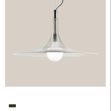
Colore vetro
Fumé