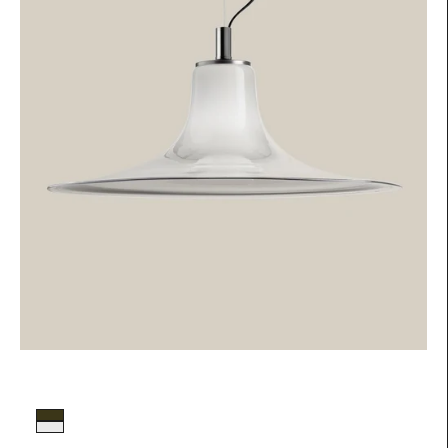
Colore vetro
Fumé
Trasparente