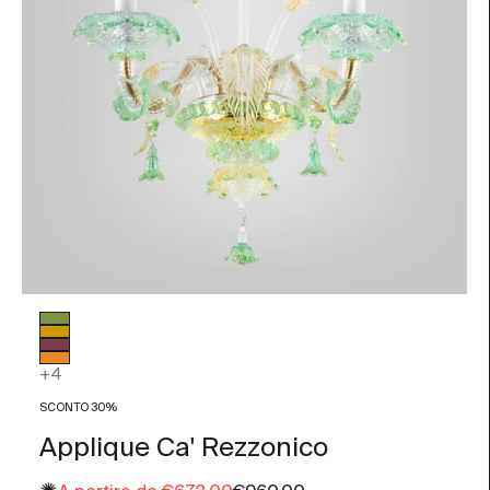
Colore vetro
Verde e Oro
Ambra e Oro
Ametista e Oro
Arancio e Oro
+4
SCONTO 30%
Applique Ca' Rezzonico