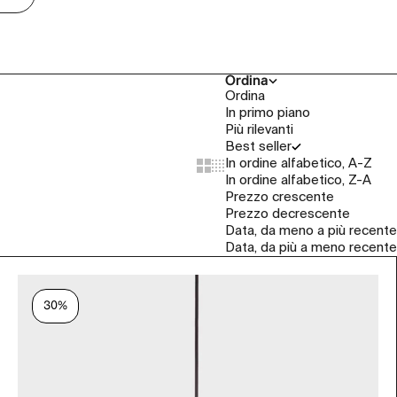
Ordina
Ordina
In primo piano
Più rilevanti
Best seller
In ordine alfabetico, A-Z
Show cards bigger
Show cards smaller
In ordine alfabetico, Z-A
Prezzo crescente
Prezzo decrescente
Data, da meno a più recente
Data, da più a meno recente
30%