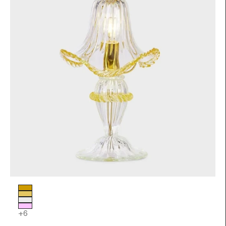
Colore vetro
Ambra
Foglia Oro
Trasparente
Rosa
+6