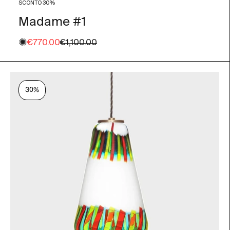
SCONTO 30%
Madame #1
✺
Prezzo scontato
Prezzo
€770.00
€1,100.00
30%