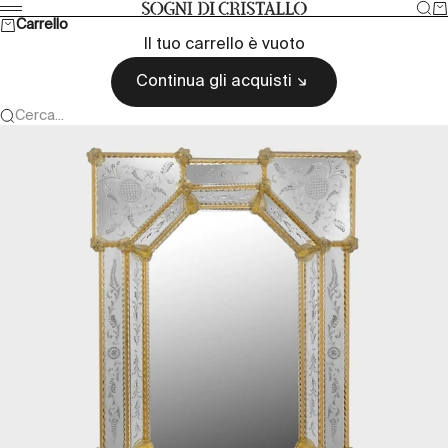
Vai al contenuto
Cer
Ca
Sogni di cristallo
Menù
Carrello
Il tuo carrello è vuoto
Continua gli acquisti
Cerca...