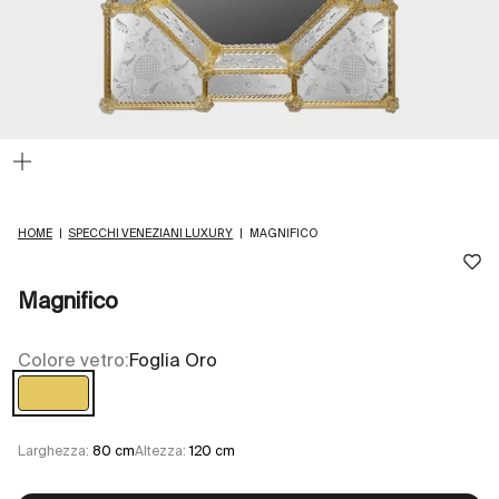
Ingrandisci
immagine
HOME
|
SPECCHI VENEZIANI LUXURY
|
MAGNIFICO
Magnifico
Colore vetro:
Foglia Oro
Foglia Oro
Larghezza:
80 cm
Altezza:
120 cm