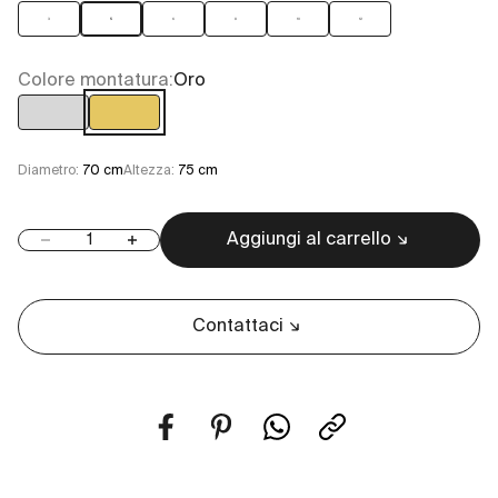
3
5
6
8
10
12
Colore montatura:
Oro
Cromo
Oro
Diametro:
70 cm
Altezza:
75 cm
Aggiungi al carrello
Diminuisci quantità
Aumenta quantità
Contattaci