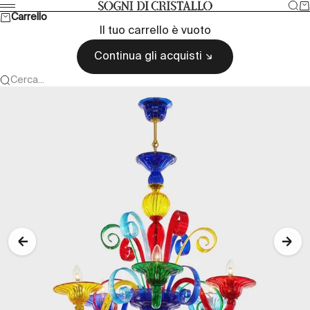
Vai al contenuto
Cer
Ca
Sogni di cristallo
Menù
Carrello
Il tuo carrello è vuoto
Continua gli acquisti
Cerca...