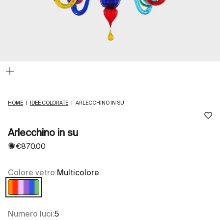
Ingrandisci
immagine
HOME
|
IDEE COLORATE
|
ARLECCHINO IN SU
Arlecchino in su
✺
Prezzo scontato
€870.00
Colore vetro:
Multicolore
Multicolore
Numero luci:
5