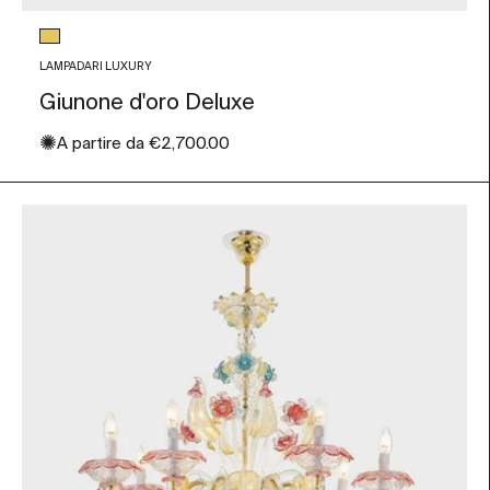
Colore vetro
Oro
LAMPADARI LUXURY
Giunone d'oro Deluxe
✺
Prezzo scontato
A partire da
€2,700.00