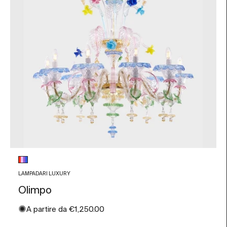
Colore vetro
Multicolore
LAMPADARI LUXURY
Olimpo
✺
Prezzo scontato
A partire da
€1,250.00