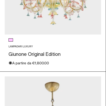
Colore vetro
Rosa e Azzurro
LAMPADARI LUXURY
Giunone Original Edition
✺
Prezzo scontato
A partire da
€1,800.00