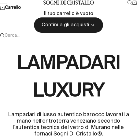
Vai al contenuto
Cer
Ca
Sogni di cristallo
Menù
Carrello
Il tuo carrello è vuoto
Continua gli acquisti
Cerca...
LAMPADARI
LUXURY
Lampadari di lusso autentico barocco lavorati a
mano nell’entroterra veneziano secondo
l'autentica tecnica del vetro di Murano nelle
fornaci Sogni Di Cristallo®.